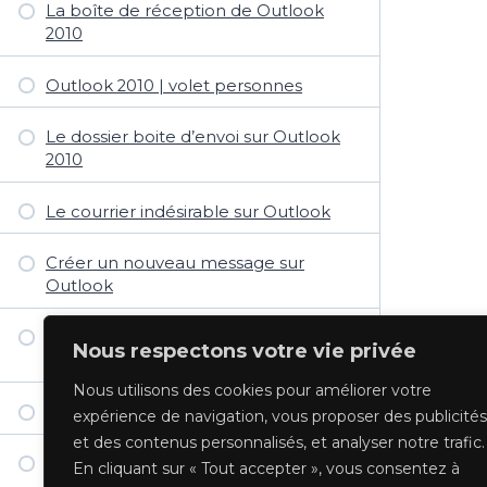
La boîte de réception de Outlook
2010
Outlook 2010 | volet personnes
Le dossier boite d’envoi sur Outlook
2010
Le courrier indésirable sur Outlook
Créer un nouveau message sur
Outlook
Outlook: Message à plusieurs
Nous respectons votre vie privée
destinataire
Nous utilisons des cookies pour améliorer votre
Outlook: Mise en forme du message
expérience de navigation, vous proposer des publicités
et des contenus personnalisés, et analyser notre trafic.
Insérer un lien Hypertexte dans
En cliquant sur « Tout accepter », vous consentez à
Outlook