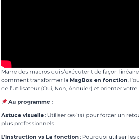
Marre des macros qui s’exécutent de façon linéaire
comment transformer la
MsgBox en fonction
, l’
de l’utilisateur (Oui, Non, Annuler) et orienter votr
Au programme :
Astuce visuelle
: Utiliser
pour forcer un reto
CHR(13)
plus professionnels.
L’instruction vs La fonction
: Pourquoi utiliser le