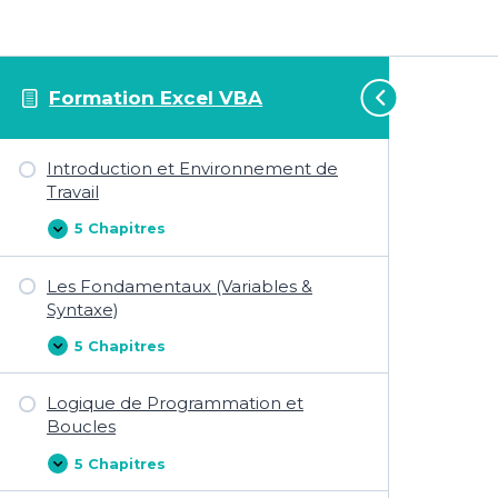
Formation Excel VBA
Introduction et Environnement de
Travail
5 Chapitres
Introduction
Afficher
et
Environnement
Les Fondamentaux (Variables &
de
Travail
Syntaxe)
5 Chapitres
Les
Afficher
Fondamentaux
(Variables
Logique de Programmation et
&
Syntaxe)
Boucles
5 Chapitres
Logique
Afficher
de