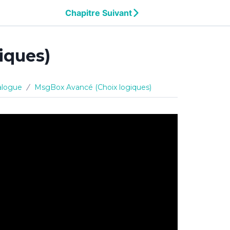
Chapitre Suivant
iques)
ialogue
MsgBox Avancé (Choix logiques)