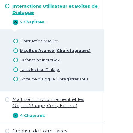
Programmation
Interactions Utilisateur et Boîtes de
et
Boucles
Dialogue
5 Chapitres
Interactions
Cacher
Utilisateur
et
Boîtes
L’instruction MsgBox
de
Dialogue
MsgBox Avancé (Choix logiques)
La fonction InputBox
La collection Dialogs
Boîte de dialogue “Enregistrer sous
Maîtriser l’Environnement et les
Objets (Range, Cells, Editeur)
4 Chapitres
Maîtriser
Afficher
l’Environnement
et
Création de Formulaires
les