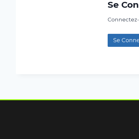
Se Con
Connectez-v
Se Conne