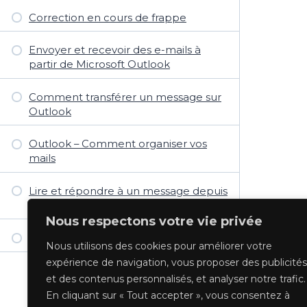
Correction en cours de frappe
Envoyer et recevoir des e-mails à
partir de Microsoft Outlook
Comment transférer un message sur
Outlook
Outlook – Comment organiser vos
mails
Lire et répondre à un message depuis
Outlook
Nous respectons votre vie privée
Marque de suivi dans Outlook
Nous utilisons des cookies pour améliorer votre
expérience de navigation, vous proposer des publicités
2 DE 2
et des contenus personnalisés, et analyser notre trafic.
En cliquant sur « Tout accepter », vous consentez à